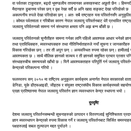
वा पर्वतका टाकुराहरु, बढ्दो भूमण्डलीय तापमानका असरहरुबाट अछुतो छैन । हिमनद
मैदानहरु डुबानमा परेका छन् र वृक्ष रेखा सर्दै छ अनि खाद्य सङ्कट देखा परिरहेको छ
अकल्पनीय रुपले देखा परिरहेका छन् । अतः सबै राष्ट्रहरु यस परिवर्तनसँग अनुकूलि
। कोमल पर्वतमाला र गरिबीका कारण नेपाल जलवायु परिवर्तनबाट धेरै प्रभावित राष्ट्रह
जलवायु परिर्वतनको सामना गर्न संस्थागत क्षमता पनि अझ बन्न बाँकी छ ।
जलवायु परिर्वतनको चुनौतीहरु सामना गर्नका लागि पहिलो आवश्यक आधार भनेको ज्ञान नै
तथा प्राविधिकहरु, ब्यवस्थापकहरु तथा नीतिनिर्माताहरुले नयाँ सूचना र जानकारीहरु
विकास गरिरहेका छन् । तर ती अपुग छन् । अव्यवस्थित रुपमा रहेका छन्। हामीलाई 
आवश्यकता छ । साथै मौलिक ज्ञानको सञ्चय र ती ज्ञानको समुचित प्रचार प्रसार पनि म
संस्थाहरुबीच समन्वयको खाँचो छ । यिनै आवश्यकताहरु परिपूर्ति गर्न जलवायु परिवर्तन 
केन्द्रको परिकल्पना गरियो ।
फलस्वरुप सन् २०१० मा राष्ट्रिय अनुकूलन कार्यक्रम अन्तर्गत नेपाल सरकारको वात
डेनिडा, यूके डीएफआइडी, जीइएफ र संयुक्त राष्ट्रसंघीय विकास कार्यक्रमको सहयोगमा
प्रज्ञा प्रतिष्ठानमा नेपाल जलवायु परिवर्तन ज्ञान व्यवस्थापन केन्द्र स्थापना भयो ।
दूरदृष्टि
देशमा जलवायु परिवर्तनसम्बन्धी सूचनाहरुको उत्पादन र वितरणलाई सुनिश्चितता प्रद
ज्ञान ब्यवस्थापन केन्द्रको रुपमा विकास गर्ने र जलवायु परिवर्तनबाट सिर्जित समस्याह
पक्षहरुलाई सबल तुल्याउन मद्दत पुर्याउने ।