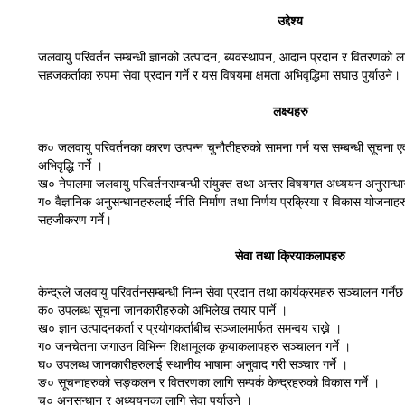
उद्देश्य
जलवायु परिवर्तन सम्बन्धी ज्ञानको उत्पादन, ब्यवस्थापन, आदान प्रदान र वितरणको 
सहजकर्ताका रुपमा सेवा प्रदान गर्ने र यस विषयमा क्षमता अभिवृद्धिमा सघाउ पुर्याउने।
लक्ष्यहरु
क० जलवायु परिवर्तनका कारण उत्पन्न चुनौतीहरुको सामना गर्न यस सम्बन्धी सूचना ए
अभिवृद्धि गर्ने ।
ख० नेपालमा जलवायु परिवर्तनसम्बन्धी संयुक्त तथा अन्तर विषयगत अध्ययन अनुसन्
ग० वैज्ञानिक अनुसन्धानहरुलाई नीति निर्माण तथा निर्णय प्रक्रिया र विकास योजनाहर
सहजीकरण गर्ने।
सेवा तथा क्रियाकलापहरु
केन्द्रले जलवायु परिवर्तनसम्बन्धी निम्न सेवा प्रदान तथा कार्यक्रमहरु सञ्चालन गर्ने
क० उपलब्ध सूचना जानकारीहरुको अभिलेख तयार पार्ने ।
ख० ज्ञान उत्पादनकर्ता र प्रयोगकर्ताबीच सञ्जालमार्फत समन्वय राख्ने ।
ग० जनचेतना जगाउन विभिन्न शिक्षामूलक कृयाकलापहरु सञ्चालन गर्ने ।
घ० उपलब्ध जानकारीहरुलाई स्थानीय भाषामा अनुवाद गरी सञ्चार गर्ने ।
ङ० सूचनाहरुको सङ्कलन र वितरणका लागि सम्पर्क केन्द्रहरुको विकास गर्ने ।
च० अनुसन्धान र अध्ययनका लागि सेवा पुर्याउने ।